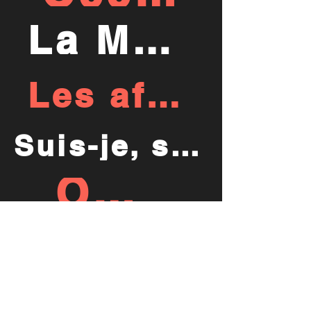
La Maladie de la famille M
Les affaires sont les affaires
Suis-je, suis-je, suis-je belle ?
On purge bébé
Compagnie Forget me Not
Laurent Meininger
www.forgetmenot.fr