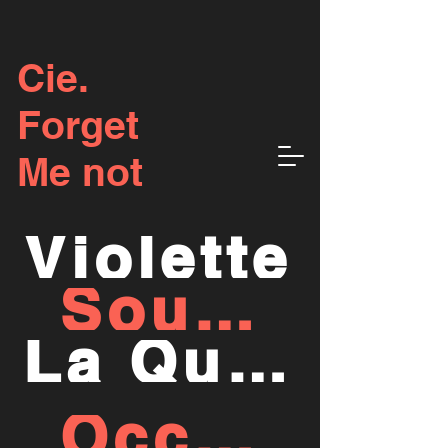
Cie.
Forget
Me not
Violette
Souriez quoi qu'il arrive
La Question
Occupe-toi du bébé