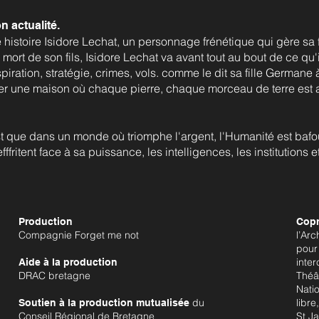
 actualité.
 histoire Isidore Lechat, un personnage frénétique qui gère sa 
la mort de son fils, Isidore Lechat va avant tout au bout de ce qu
spiration, stratégie, crimes, vols. comme le dit sa fille German
ter une maison où chaque pierre, chaque morceau de terre est a
t que dans un monde où triomphe l'argent, l'Humanité est bafou
'efffritent face à sa puissance, les intelligences, les institutions e
Production
Copr
Compagnie Forget me not
l’Arc
pour 
inte
Aide à la production
DRAC bretagne
Théâ
Nati
du
libr
Soutien à la production mutualisée
Conseil Régional de Bretagne
St J