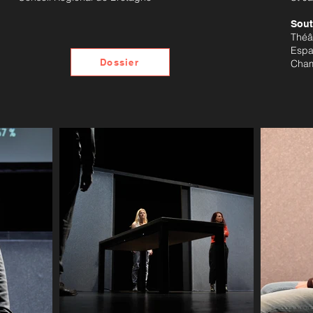
Sout
Théâ
Espa
Dossier
Cha