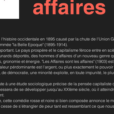
affaires
e l'histoire occidentale en 1895 causé par la chute de l'Union 
mmée "la Belle Epoque" (1895-1914).
important. Le pays prospère et le capitalisme féroce entre en sc
nards déportés, des hommes d'affaires d'un nouveau genre qu
, gronomie et énergie. "Les Affaires sont les affaires" (1903) e
valeur pérdominante est l'argent, ou plus exactement le pouvoir 
 de démocratie, une minorité exploite, en toute impunité, le p
siste à une étude sociologique précise de la pensée capitaliste q
essera de se développer jusqu'au XXIème siècle, où il attein
nt.
e, cette comédie rosse et noire si bien composée annonce le 
ne cesse de s'étrangler de peur tant est ressemblant ce que nous