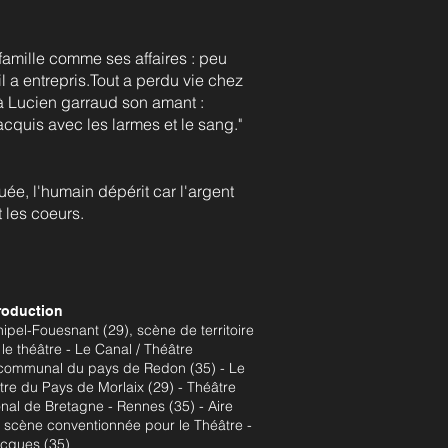
famille comme ses affaires : peu
'il a entrepris.Tout a perdu vie chez
e à Lucien garraud son amant :
cquis avec les larmes et le sang."
ée, l'humain dépérit car l'argent
t les coeurs.
oduction
hipel-Fouesnant (29), scène de territoire
le théâtre - Le Canal / Théâtre
rcommunal du pays de Redon (35) - Le
tre du Pays de Morlaix (29) - Théâtre
onal de Bretagne - Rennes (35) - Aire
e, scène conventionnée pour le Théâtre -
acques (35)